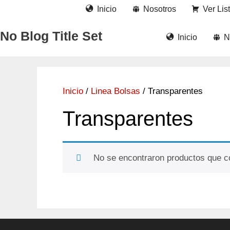
Saltar
Inicio
Nosotros
Ver Lis
al
contenido
No Blog Title Set
Inicio
N
Inicio
/
Linea Bolsas
/ Transparentes
Transparentes
No se encontraron productos que c