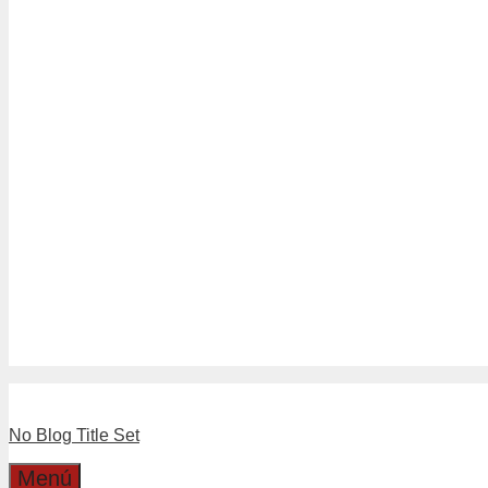
Tubería Drenaje
Tubería Sanitario Blanco
Tuberías Sanitario Gris
Linea Separadores
Separadores de Hormigón
Separadores Plásticos de Moldaj
Linea Válvulas y LLaves
Boyas
Llaves
Válvulas
Boleta Electronica
Catalogo
Dirección
Cotizaciones
No Blog Title Set
Menú