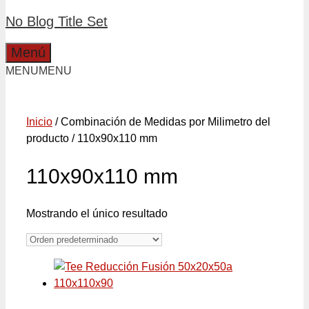
No Blog Title Set
Menú
MENU
MENU
Inicio
/ Combinación de Medidas por Milimetro del
producto / 110x90x110 mm
110x90x110 mm
Mostrando el único resultado