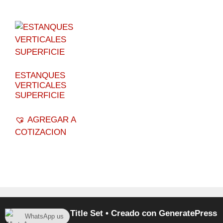
ESTANQUES
VERTICALES
SUPERFICIE
AGREGAR A
COTIZACION
© 2026 No Blog Title Set
• Creado con
GeneratePress
WhatsApp us