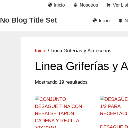
Saltar
Inicio
Nosotros
Ver Lis
al
contenido
No Blog Title Set
Inicio
N
Inicio
/ Linea Griferías y Accesorios
Linea Griferías y 
Mostrando 19 resultados
DESAGÜE D