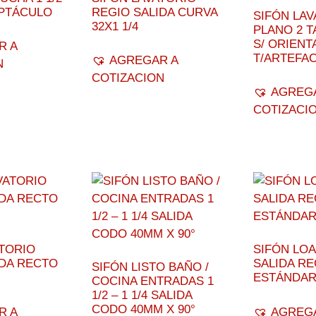
PTÁCULO
REGIO SALIDA CURVA
SIFÓN LA
32X1 1/4
PLANO 2 TA
S/ ORIENT
R A
T/ARTEFA
AGREGAR A
N
COTIZACION
AGREG
COTIZACI
ATORIO
SIFÓN LOA 
IDA RECTO
SALIDA RE
SIFÓN LISTO BAÑO /
ESTÁNDA
COCINA ENTRADAS 1
1/2 – 1 1/4 SALIDA
CODO 40MM X 90°
R A
AGREG