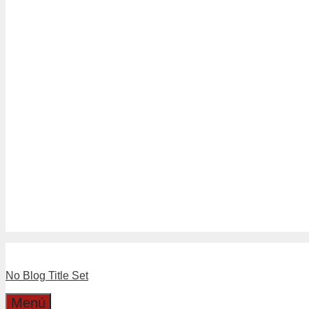
Tubería Drenaje
Tubería Sanitario Blanco
Tuberías Sanitario Gris
Linea Separadores
Separadores de Hormigón
Separadores Plásticos de Moldaj
Linea Válvulas y LLaves
Boyas
Llaves
Válvulas
Boleta Electronica
Catalogo
Dirección
Cotizaciones
No Blog Title Set
Menú