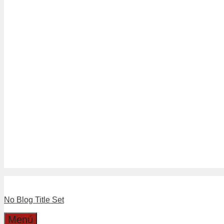
Tubería Drenaje
Tubería Sanitario Blanco
Tuberías Sanitario Gris
Linea Separadores
Separadores de Hormigón
Separadores Plásticos de Moldaj
Linea Válvulas y LLaves
Boyas
Llaves
Válvulas
Boleta Electronica
Catalogo
Dirección
Cotizaciones
No Blog Title Set
Menú