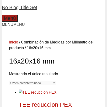
No Blog Title Set
Menú
MENU
MENU
Inicio
/ Combinación de Medidas por Milimetro del
producto / 16x20x16 mm
16x20x16 mm
Mostrando el único resultado
TEE reduccion PEX