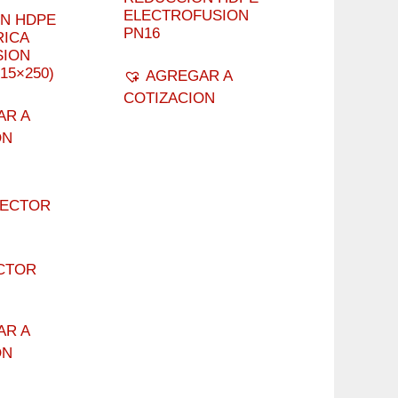
ELECTROFUSION
N HDPE
PN16
ICA
SION
315×250)
AGREGAR A
COTIZACION
AR A
ON
CTOR
AR A
ON