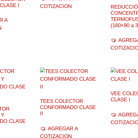
CLASE I
COTIZACION
REDUCCIÓ
CONCENTR
TERMOFU
R A
(160×90 a 
N
AGREG
COTIZACI
VEE COLE
CLASE I
TEES COLECTOR
CONFORMADO CLASE
TOR
II
AGREG
 Y
DO CLASE
COTIZACI
AGREGAR A
COTIZACION