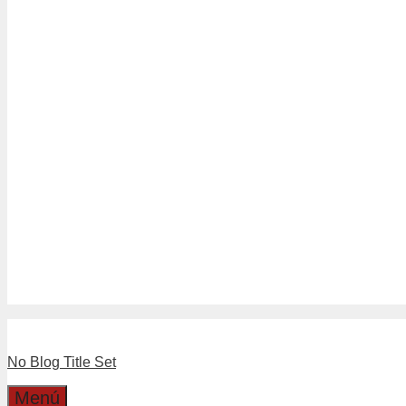
Tubería Drenaje
Tubería Sanitario Blanco
Tuberías Sanitario Gris
Linea Separadores
Separadores de Hormigón
Separadores Plásticos de Moldaj
Linea Válvulas y LLaves
Boyas
Llaves
Válvulas
Boleta Electronica
Catalogo
Dirección
Cotizaciones
No Blog Title Set
Menú