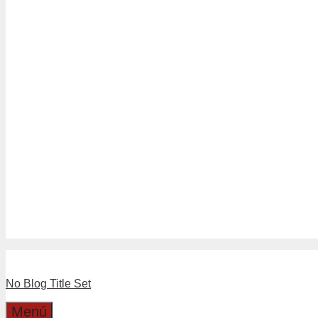
Tubería Drenaje
Tubería Sanitario Blanco
Tuberías Sanitario Gris
Linea Separadores
Separadores de Hormigón
Separadores Plásticos de Moldaj
Linea Válvulas y LLaves
Boyas
Llaves
Válvulas
Boleta Electronica
Catalogo
Dirección
Cotizaciones
No Blog Title Set
Menú