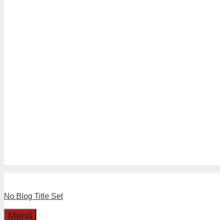
Tubería Drenaje
Tubería Sanitario Blanco
Tuberías Sanitario Gris
Linea Separadores
Separadores de Hormigón
Separadores Plásticos de Moldaj
Linea Válvulas y LLaves
Boyas
Llaves
Válvulas
Boleta Electronica
Catalogo
Dirección
Cotizaciones
No Blog Title Set
Menú