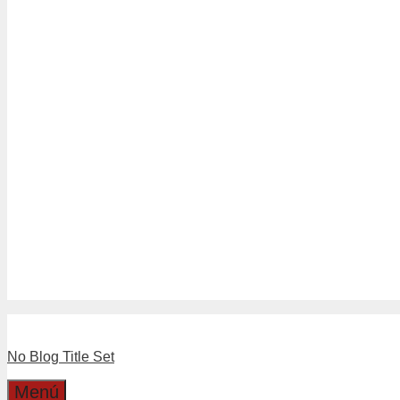
Tubería Drenaje
Tubería Sanitario Blanco
Tuberías Sanitario Gris
Linea Separadores
Separadores de Hormigón
Separadores Plásticos de Moldaj
Linea Válvulas y LLaves
Boyas
Llaves
Válvulas
Boleta Electronica
Catalogo
Dirección
Cotizaciones
No Blog Title Set
Menú