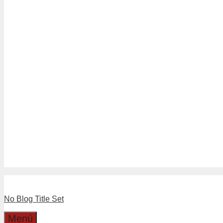
Tubería Drenaje
Tubería Sanitario Blanco
Tuberías Sanitario Gris
Linea Separadores
Separadores de Hormigón
Separadores Plásticos de Moldaj
Linea Válvulas y LLaves
Boyas
Llaves
Válvulas
Boleta Electronica
Catalogo
Dirección
Cotizaciones
No Blog Title Set
Menú