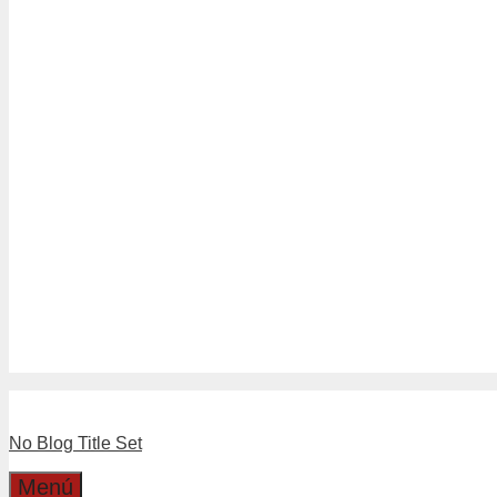
Tubería Drenaje
Tubería Sanitario Blanco
Tuberías Sanitario Gris
Linea Separadores
Separadores de Hormigón
Separadores Plásticos de Moldaj
Linea Válvulas y LLaves
Boyas
Llaves
Válvulas
Boleta Electronica
Catalogo
Dirección
Cotizaciones
No Blog Title Set
Menú