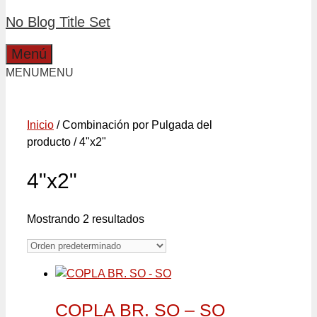
No Blog Title Set
Menú
MENU
MENU
Inicio
/ Combinación por Pulgada del
producto / 4"x2"
4"x2"
Mostrando 2 resultados
COPLA BR. SO – SO