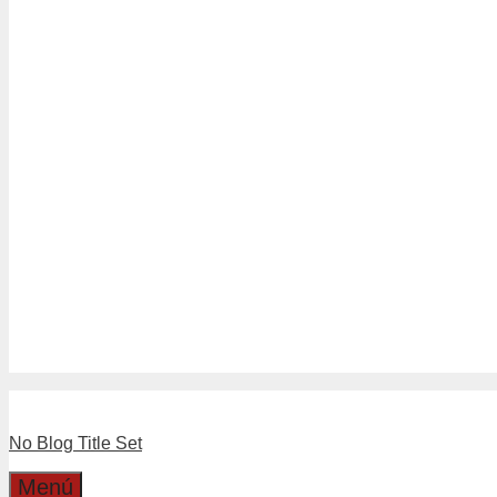
Tubería Drenaje
Tubería Sanitario Blanco
Tuberías Sanitario Gris
Linea Separadores
Separadores de Hormigón
Separadores Plásticos de Moldaj
Linea Válvulas y LLaves
Boyas
Llaves
Válvulas
Boleta Electronica
Catalogo
Dirección
Cotizaciones
No Blog Title Set
Menú