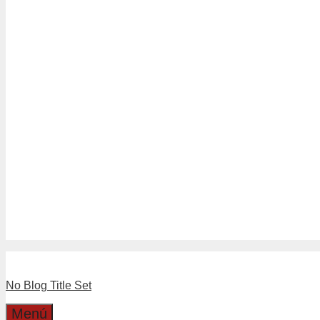
Tubería Drenaje
Tubería Sanitario Blanco
Tuberías Sanitario Gris
Linea Separadores
Separadores de Hormigón
Separadores Plásticos de Moldaj
Linea Válvulas y LLaves
Boyas
Llaves
Válvulas
Boleta Electronica
Catalogo
Dirección
Cotizaciones
No Blog Title Set
Menú